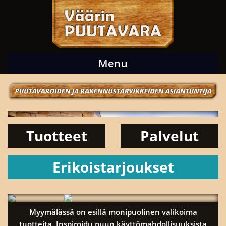
Menu
Skip to content
Tuotteet
Palvelut
Erikoistarjoukset
Myymälässä on esillä monipuolinen valikoima
tuotteita. Inspiroidu puun käyttömahdollisuuksista