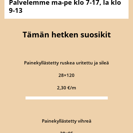
Palvelemme ma-pe klo 7-17, la klo
9-13
Tämän hetken suosikit
Painekyllästetty ruskea uritettu ja sileä
28×120
2,30 €/m
Painekyllästetty vihreä