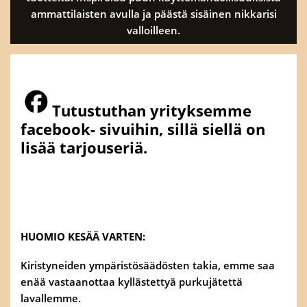
ammattilaisten avulla ja päästä sisäinen nikkarisi
valloilleen.
Puutavaroiden ja
rakennustarvikkeiden monipuolinen
tuotevalikoima
Tutustuthan yrityksemme
facebook- sivuihin, sillä siellä on
lisää tarjouseriä.
HUOMIO KESÄÄ VARTEN:
Kiristyneiden ympäristösäädösten takia, emme saa
enää vastaanottaa kyllästettyä purkujätettä
lavallemme.