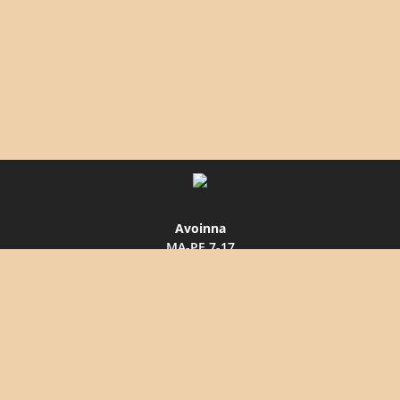
Avoinna
MA-PE 7-17
LA 9-13
Avoinna myös talvilauantaisin
Väärin Puutavara Oy
Timo Mäkinen, 050 3376 865
Väärinmajantie 607