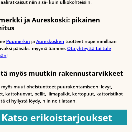
aaliratkaisut niin sisä- kuin ulkokohteisiin.
merkki ja Aureskoski: pikainen
mitus
me
Puumerkin
ja
Aureskosken
tuotteet nopeimmillaan
avaksi päiväksi myymäläämme.
Ota yhteyttä tai tule
ään
!
ltä myös muutkin rakennustarvikkeet
ä myös muut oheistuotteet puurakentamiseen: levyt,
et, kattohuovat, pellit, liimapalkit, kertopuut, kattoristikot
tä ei hyllystä löydy, niin ne tilataan.
Katso erikoistarjoukset