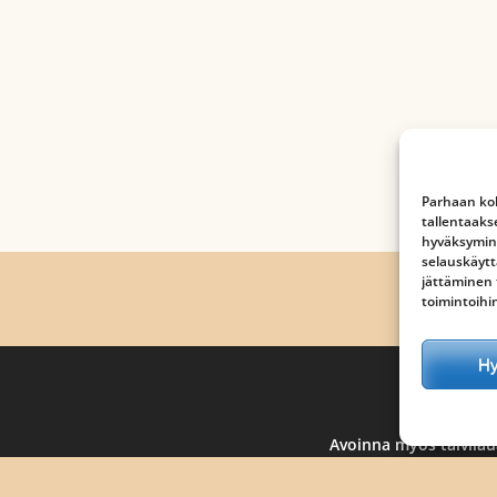
Parhaan kok
tallentaaks
hyväksymine
selauskäytt
jättäminen t
toimintoihi
H
MA-
Avoinna myös talvilau