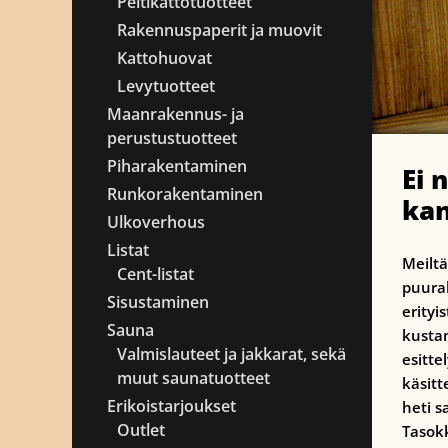
Peltikattotuotteet
Rakennuspaperit ja muovit
Kattohuovat
Levytuotteet
Maanrakennus- ja
perustustuotteet
Piharakentaminen
Ei 
Runkorakentaminen
kan
Ulkoverhous
Listat
Meiltä
Cent-listat
puura
Sisustaminen
erityi
Sauna
kusta
Valmislauteet ja jakkarat, sekä
esitte
muut saunatuotteet
käsitt
Erikoistarjoukset
heti s
Outlet
Tasok