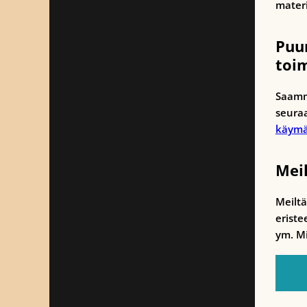
materi
Puu
toi
Saam
seura
käym
Mei
Meilt
eriste
ym. Mi