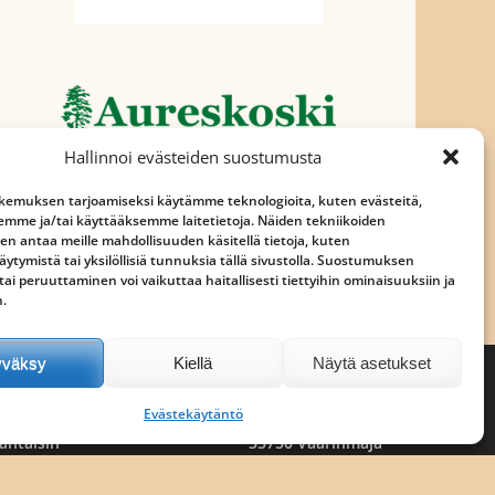
Hallinnoi evästeiden suostumusta
emuksen tarjoamiseksi käytämme teknologioita, kuten evästeitä,
emme ja/tai käyttääksemme laitetietoja. Näiden tekniikoiden
n antaa meille mahdollisuuden käsitellä tietoja, kuten
äytymistä tai yksilöllisiä tunnuksia tällä sivustolla. Suostumuksen
ai peruuttaminen voi vaikuttaa haitallisesti tiettyihin ominaisuuksiin ja
n.
yväksy
Kiellä
Näytä asetukset
Avoinna
Väärin Puutavara Oy
PE 7-17
Timo Mäkinen, 050 3376 865
Evästekäytäntö
LA 9-13
Väärinmajantie 607
antaisin
35750 Väärinmaja