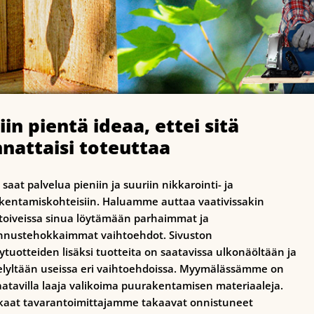
niin pientä ideaa, ettei sitä
nattaisi toteuttaa
 saat palvelua pieniin ja suuriin nikkarointi- ja
kentamiskohteisiin. Haluamme auttaa vaativissakin
stoiveissa sinua löytämään parhaimmat ja
nnustehokkaimmat vaihtoehdot. Sivuston
lytuotteiden lisäksi tuotteita on saatavissa ulkonäöltään ja
elyltään useissa eri vaihtoehdoissa. Myymälässämme on
aatavilla laaja valikoima puurakentamisen materiaaleja.
kaat tavarantoimittajamme takaavat onnistuneet