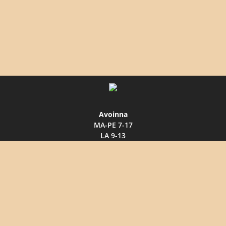
Avoinna
MA-PE 7-17
LA 9-13
Avoinna myös talvilauantaisin
Väärin Puutavara Oy
Timo Mäkinen, 050 3376 865
Väärinmajantie 607
35750 Väärinmaja