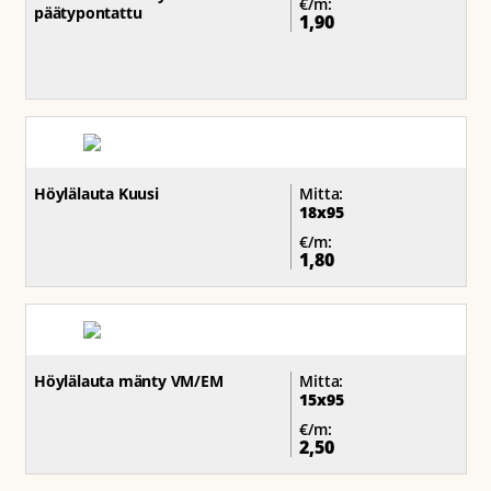
€/m:
päätypontattu
1,90
Höylälauta Kuusi
Mitta:
18x95
€/m:
1,80
Höylälauta mänty VM/EM
Mitta:
15x95
€/m:
2,50