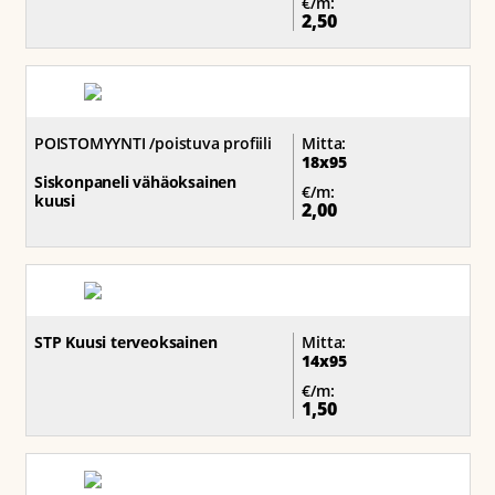
€/m:
2,50
POISTOMYYNTI /poistuva profiili
Mitta:
18x95
Siskonpaneli vähäoksainen
€/m:
kuusi
2,00
STP Kuusi terveoksainen
Mitta:
14x95
€/m:
1,50