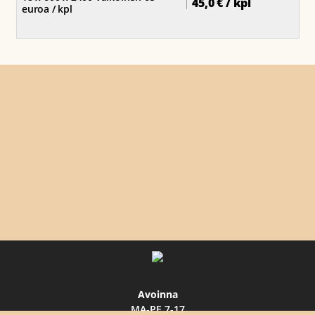
45,0 € / kpl
euroa / kpl
Avoinna
MA-PE 7-17