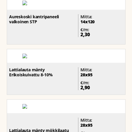
Aureskoski kantripaneeli
Mitta:
valkoinen STP
14x120
€/m:
2,30
Lattialauta mänty
Mitta:
Erikoiskuivattu 8-10%
28x95
€/m:
2,90
Mitta:
28x95
Lattialauta mänty mökkilaatu