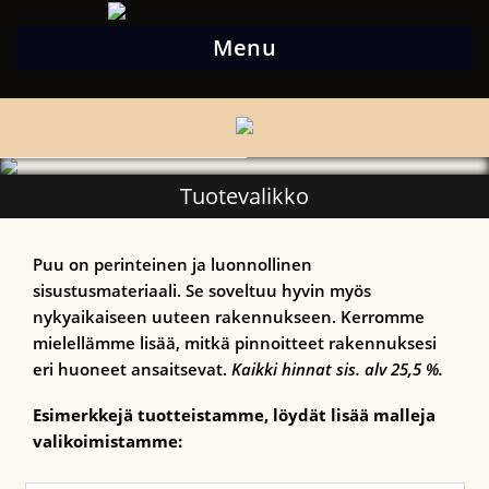
Menu
Skip to content
Sisustaminen
Tuotevalikko
Puu on perinteinen ja luonnollinen
sisustusmateriaali. Se soveltuu hyvin myös
nykyaikaiseen uuteen rakennukseen. Kerromme
mielellämme lisää, mitkä pinnoitteet rakennuksesi
eri huoneet ansaitsevat.
Kaikki hinnat sis. alv 25,5 %.
Esimerkkejä tuotteistamme, löydät lisää malleja
valikoimistamme: